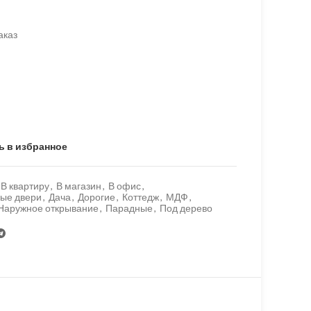
аказ
ь в избранное
В квартиру
,
В магазин
,
В офис
,
ые двери
,
Дача
,
Дорогие
,
Коттедж
,
МДФ
,
Наружное открывание
,
Парадные
,
Под дерево