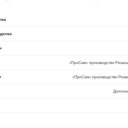
лка
тделка
и
«ПроСам» производство Рязань
к
«ПроСам» производство Рязан
Дополн