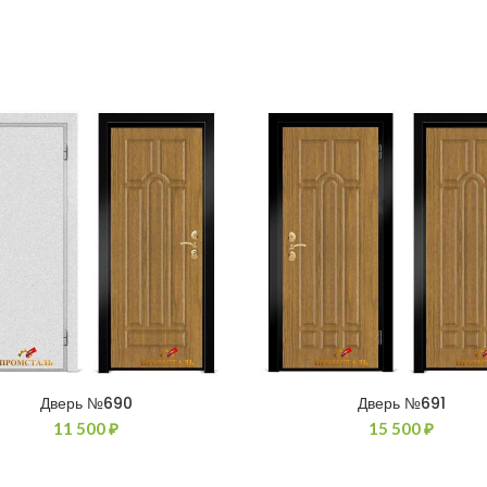
Дверь №690
Дверь №691
11 500
₽
15 500
₽