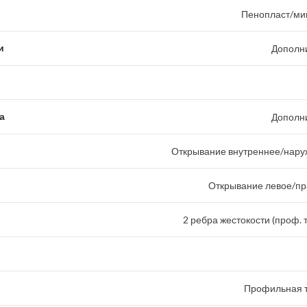
Пенопласт/ми
и
Дополн
а
Дополн
Открывание внутреннее/наруж
Открывание левое/пр
2 ребра жестокости (проф. 
Профильная т