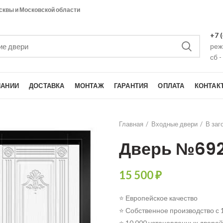
сквы и Московской области
+7 
режи
сб -
ПАНИИ
ДОСТАВКА
МОНТАЖ
ГАРАНТИЯ
ОПЛАТА
КОНТАК
Главная
Входные двери
В заг
Дверь №69
15 500
₽
⭐ Европейское качество
⭐ Собственное производство с 
⭐ 10 000 установленных дверей