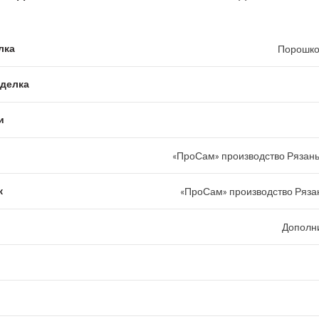
лка
Порошко
тделка
и
«ПроСам» производство Рязань
к
«ПроСам» производство Рязан
Дополн