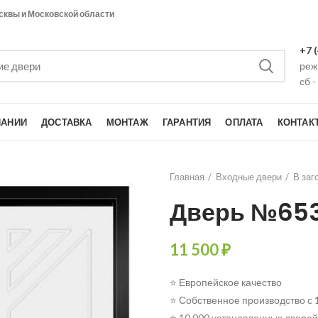
сквы и Московской области
+7 
режи
сб -
ПАНИИ
ДОСТАВКА
МОНТАЖ
ГАРАНТИЯ
ОПЛАТА
КОНТАК
Главная
Входные двери
В заг
Дверь №65
11 500
₽
⭐ Европейское качество
⭐ Собственное производство с 
⭐ 10 000 установленных дверей