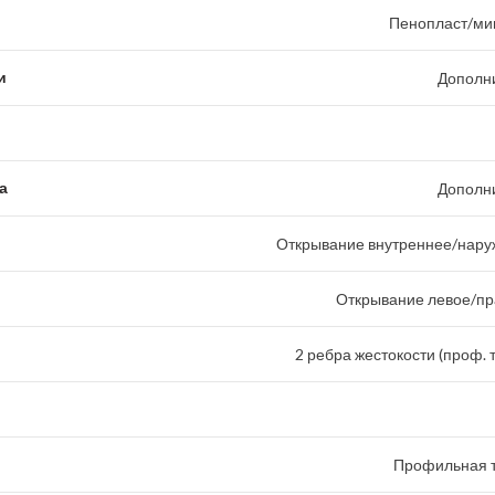
Пенопласт/ми
и
Дополн
а
Дополн
Открывание внутреннее/наруж
Открывание левое/пр
2 ребра жестокости (проф. 
Профильная т