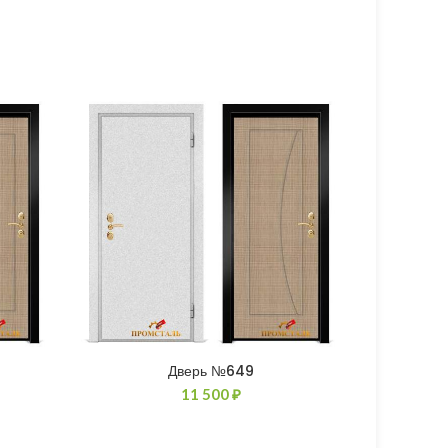
Дверь №649
11 500
₽