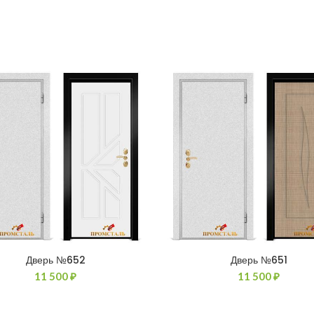
Дверь №652
Дверь №651
11 500
₽
11 500
₽