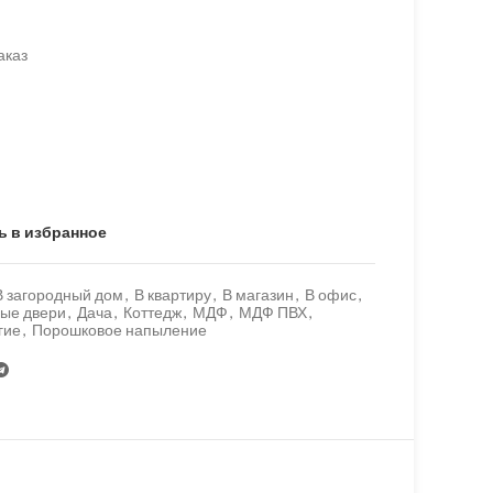
аказ
ь в избранное
В загородный дом
,
В квартиру
,
В магазин
,
В офис
,
ые двери
,
Дача
,
Коттедж
,
МДФ
,
МДФ ПВХ
,
гие
,
Порошковое напыление