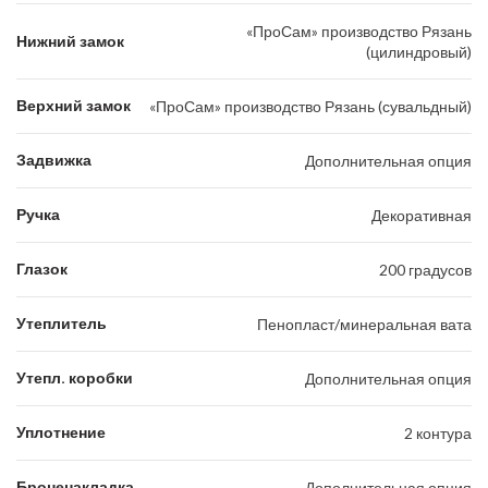
«ПроСам» производство Рязань
Нижний замок
(цилиндровый)
Верхний замок
«ПроСам» производство Рязань (сувальдный)
Задвижка
Дополнительная опция
Ручка
Декоративная
Глазок
200 градусов
Утеплитель
Пенопласт/минеральная вата
Утепл. коробки
Дополнительная опция
Уплотнение
2 контура
Броненакладка
Дополнительная опция