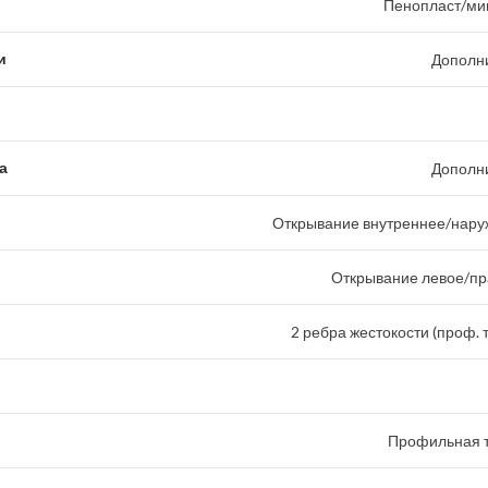
Пенопласт/ми
и
Дополн
а
Дополн
Открывание внутреннее/наруж
Открывание левое/пр
2 ребра жестокости (проф. 
Профильная т