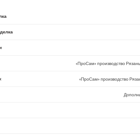
лка
тделка
и
«ПроСам» производство Рязань
к
«ПроСам» производство Рязан
Дополн