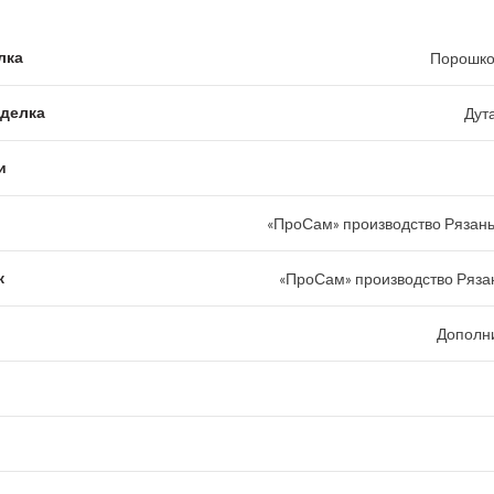
лка
Порошко
тделка
Дут
и
«ПроСам» производство Рязань
к
«ПроСам» производство Рязан
Дополн