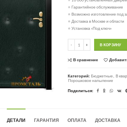
⭐ Гарантийное обслуживание
⭐ Возможно изготовление под з
⭐ Доставка в Москве и области
⭐ Установка «Под ключ»
Количество
В КОРЗИНУ
В сравнение
Добавит
Категорий:
Бюджетные
,
В ква
Порошковое напыление
Поделиться
ДЕТАЛИ
ГАРАНТИЯ
ОПЛАТА
ДОСТАВКА