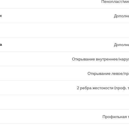
Пенопласт/ми
и
Дополн
а
Дополн
Открывание внутреннее/наруж
Открывание левое/пр
2 ребра жестокости (проф. 
Профильная т