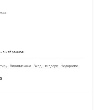
аказ
ь в избранное
ртиру
,
Винилискожа
,
Входные двери
,
Недорогие
,