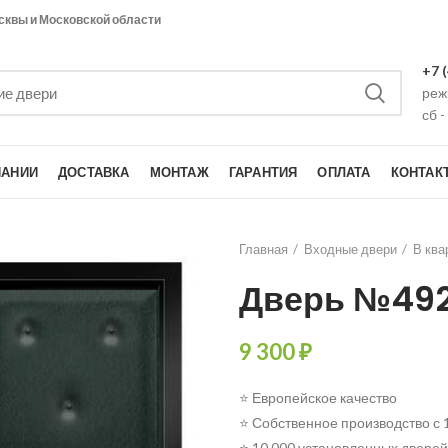
сквы и Московской области
+7 
режи
сб -
ПАНИИ
ДОСТАВКА
МОНТАЖ
ГАРАНТИЯ
ОПЛАТА
КОНТАК
Главная
Входные двери
В ква
Дверь №49
9 300
₽
⭐ Европейское качество
⭐ Собственное производство с 
⭐ 10 000 установленных дверей