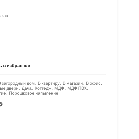
аказ
ь в избранное
В загородный дом
,
В квартиру
,
В магазин
,
В офис
,
ые двери
,
Дача
,
Коттедж
,
МДФ
,
МДФ ПВХ
,
гие
,
Порошковое напыление