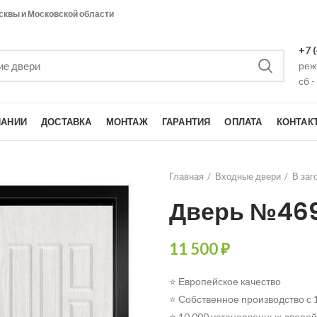
сквы и Московской области
+7 
режи
сб -
ПАНИИ
ДОСТАВКА
МОНТАЖ
ГАРАНТИЯ
ОПЛАТА
КОНТАК
Главная
Входные двери
В заг
Дверь №46
11 500
₽
⭐ Европейское качество
⭐ Собственное производство с 
⭐ 10 000 установленных дверей