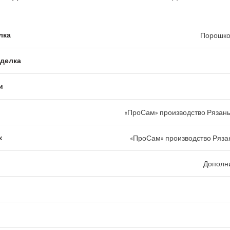
лка
Порошко
тделка
и
«ПроСам» производство Рязань
к
«ПроСам» производство Рязан
Дополн