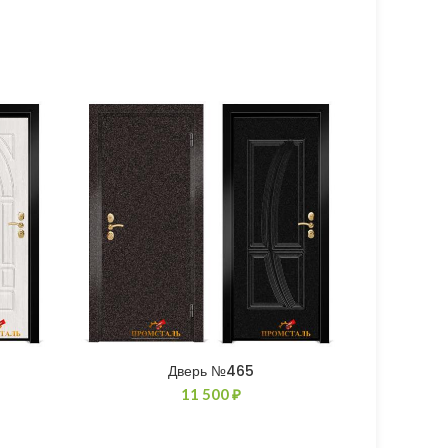
Дверь №465
11 500
₽