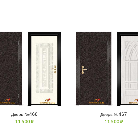
Дверь №466
Дверь №467
11 500
₽
11 500
₽