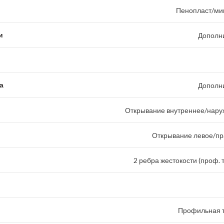
Пенопласт/ми
и
Дополн
а
Дополн
Открывание внутреннее/наруж
Открывание левое/пр
2 ребра жестокости (проф. 
Профильная т