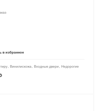
аказ
ь в избранное
ртиру
,
Винилискожа
,
Входные двери
,
Недорогие