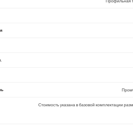
Профильная т
я
.
ль
Пром
Стоимость указана в базовой комплектации раз