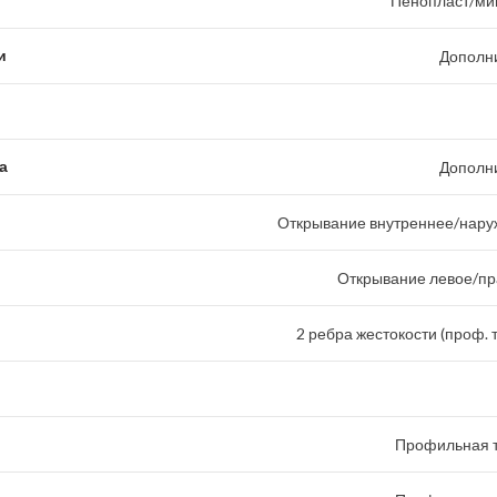
Пенопласт/ми
и
Дополн
а
Дополн
Открывание внутреннее/наруж
Открывание левое/пр
2 ребра жестокости (проф. 
Профильная т