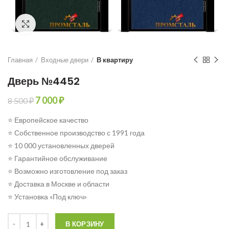
Click to enlarge
Главная
Входные двери
В квартиру
Дверь №4452
Первоначальная
Текущая
7 000
₽
8 500
₽
цена
цена:
⭐ Европейское качество
составляла
7
8
000 ₽.
⭐ Собственное производство с 1991 года
500 ₽.
⭐ 10 000 установленных дверей
⭐ Гарантийное обслуживание
⭐ Возможно изготовление под заказ
⭐ Доставка в Москве и области
⭐ Установка «Под ключ»
Количество
В КОРЗИНУ