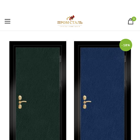
0
-18%