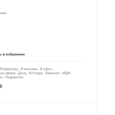
аказ
ь в избранное
В квартиру
,
В магазин
,
В офис
,
ые двери
,
Дача
,
Коттедж
,
Ламинат
,
МДФ
,
ие
,
Недорогие