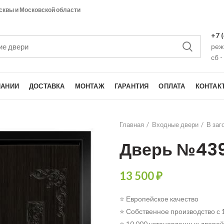
сквы и Московской области
+7 
режи
сб -
ПАНИИ
ДОСТАВКА
МОНТАЖ
ГАРАНТИЯ
ОПЛАТА
КОНТАК
Главная
Входные двери
В заг
Дверь №43
13 500
₽
⭐ Европейское качество
⭐ Собственное производство с 
⭐ 10 000 установленных дверей