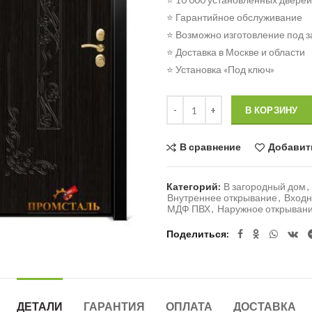
⭐ Гарантийное обслуживание
⭐ Возможно изготовление под з
⭐ Доставка в Москве и области
⭐ Установка «Под ключ»
Количество
В КОРЗИНУ
В сравнение
Добавит
Категорий:
В загородный дом
,
Внутреннее открывание
,
Входн
МДФ ПВХ
,
Наружное открыван
Поделиться
ДЕТАЛИ
ГАРАНТИЯ
ОПЛАТА
ДОСТАВКА