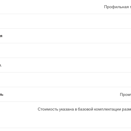
Профильная т
я
.
ль
Пром
Стоимость указана в базовой комплектации раз