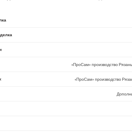
лка
тделка
и
«ПроСам» производство Рязань
к
«ПроСам» производство Рязан
Дополн