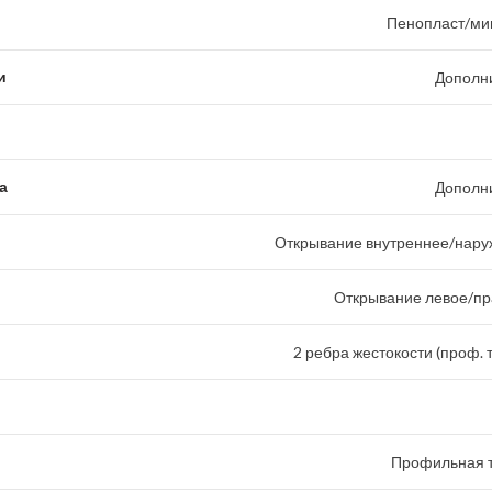
Пенопласт/ми
и
Дополн
а
Дополн
Открывание внутреннее/наруж
Открывание левое/пр
2 ребра жестокости (проф. 
Профильная т