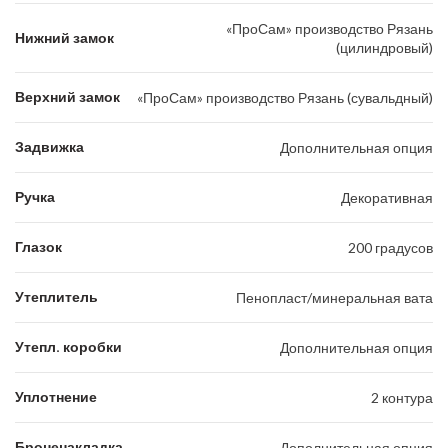
«ПроСам» производство Рязань
Нижний замок
(цилиндровый)
Верхний замок
«ПроСам» производство Рязань (сувальдный)
Задвижка
Дополнительная опция
Ручка
Декоративная
Глазок
200 градусов
Утеплитель
Пенопласт/минеральная вата
Утепл. коробки
Дополнительная опция
Уплотнение
2 контура
Броненакладка
Дополнительная опция