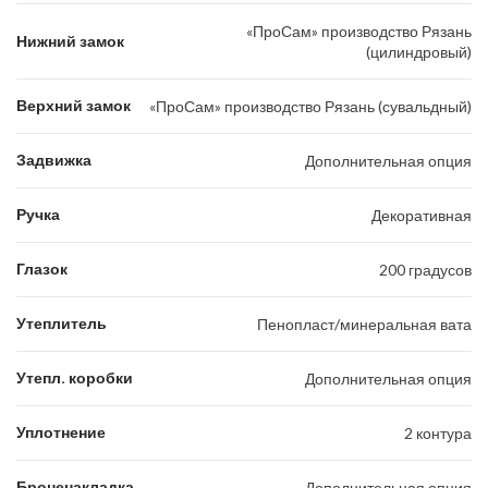
«ПроСам» производство Рязань
Нижний замок
(цилиндровый)
Верхний замок
«ПроСам» производство Рязань (сувальдный)
Задвижка
Дополнительная опция
Ручка
Декоративная
Глазок
200 градусов
Утеплитель
Пенопласт/минеральная вата
Утепл. коробки
Дополнительная опция
Уплотнение
2 контура
Броненакладка
Дополнительная опция