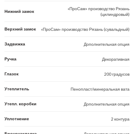
«ПроСам» производство Рязань
Нижний замок
(цилиндровый)
Верхний замок
«ПроСам» производство Рязань (сувальдный)
Задвижка
Дополнительная опция
Ручка
Декоративная
Глазок
200 градусов
Утеплитель
Пенопласт/минеральная вата
Утепл. коробки
Дополнительная опция
Уплотнение
2 контура
Броненакладка
Дополнительная опция