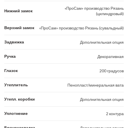
«ПроСам» производство Рязань
Нижний замок
(цилиндровый)
Верхний замок
«ПроСам» производство Рязань (сувальдный)
Задвижка
Дополнительная опция
Ручка
Декоративная
Глазок
200 градусов
Утеплитель
Пенопласт/минеральная вата
Утепл. коробки
Дополнительная опция
Уплотнение
2 контура
Броненакладка
Дополнительная опция