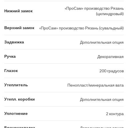
«ПроСам» производство Рязань
Нижний замок
(цилиндровый)
Верхний замок
«ПроСам» производство Рязань (сувальдный)
Задвижка
Дополнительная опция
Ручка
Декоративная
Глазок
200 градусов
Утеплитель
Пенопласт/минеральная вата
Утепл. коробки
Дополнительная опция
Уплотнение
2 контура
Броненакладка
Дополнительная опция