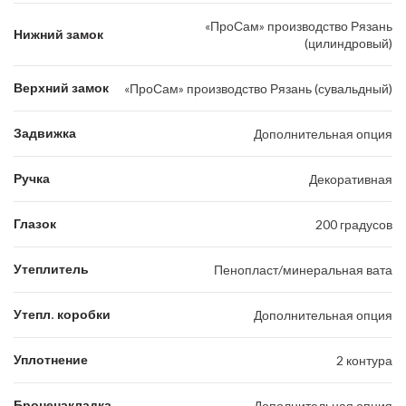
«ПроСам» производство Рязань
Нижний замок
(цилиндровый)
Верхний замок
«ПроСам» производство Рязань (сувальдный)
Задвижка
Дополнительная опция
Ручка
Декоративная
Глазок
200 градусов
Утеплитель
Пенопласт/минеральная вата
Утепл. коробки
Дополнительная опция
Уплотнение
2 контура
Броненакладка
Дополнительная опция