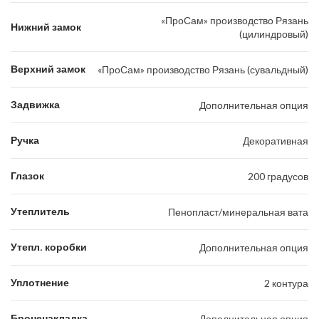
«ПроСам» производство Рязань
Нижний замок
(цилиндровый)
Верхний замок
«ПроСам» производство Рязань (сувальдный)
Задвижка
Дополнительная опция
Ручка
Декоративная
Глазок
200 градусов
Утеплитель
Пенопласт/минеральная вата
Утепл. коробки
Дополнительная опция
Уплотнение
2 контура
Броненакладка
Дополнительная опция