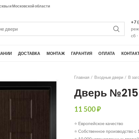
сквы и Московской области
+7 
режи
сб -
ПАНИИ
ДОСТАВКА
МОНТАЖ
ГАРАНТИЯ
ОПЛАТА
КОНТАК
Главная
Входные двери
В заг
Дверь №215
11 500
₽
⭐ Европейское качество
⭐ Собственное производство с 
⭐ 10 000 установленных дверей