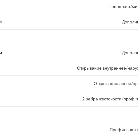
Пенопласт/ми
и
Дополн
а
Дополн
Открывание внутреннее/наруж
Открывание левое/пр
2 ребра жестокости (проф. 
Профильная т