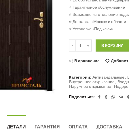
⭐ Гарантийное обслуживание
⭐ Возможно изготовление под з
⭐ Доставка в Москве и области
⭐ Установка «Под ключ»
Количество
В КОРЗИНУ
В сравнение
Добавит
Категорий:
Антивандальные
,
Внутреннее открывание
,
Входн
Наружное открывание
,
Недоро
Поделиться
ДЕТАЛИ
ГАРАНТИЯ
ОПЛАТА
ДОСТАВКА