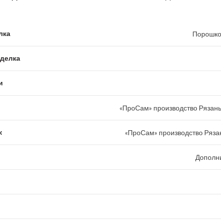
лка
Порошко
тделка
и
«ПроСам» производство Рязань
к
«ПроСам» производство Рязан
Дополн