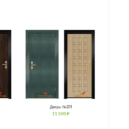
Дверь №211
11 500
₽