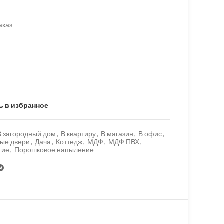
аказ
ь в избранное
В загородный дом
,
В квартиру
,
В магазин
,
В офис
,
ые двери
,
Дача
,
Коттедж
,
МДФ
,
МДФ ПВХ
,
гие
,
Порошковое напыление