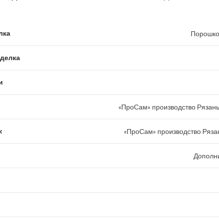
лка
Порошко
тделка
и
«ПроСам» производство Рязань
к
«ПроСам» производство Рязан
Дополн