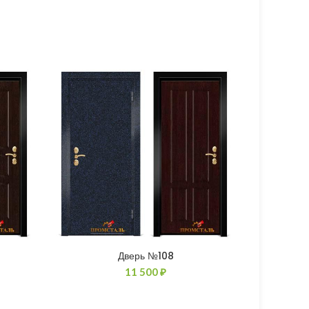
Дверь №108
11 500
₽