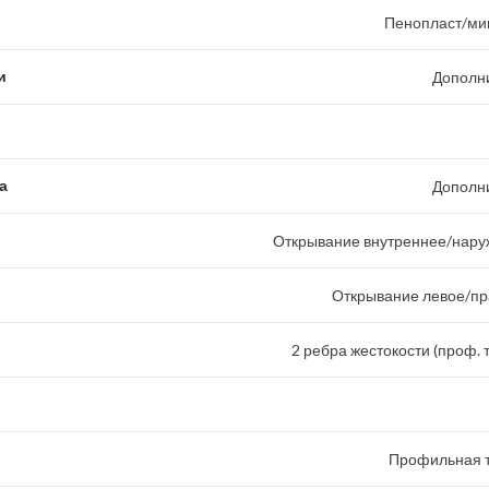
Пенопласт/ми
и
Дополн
а
Дополн
Открывание внутреннее/наруж
Открывание левое/пр
2 ребра жестокости (проф. 
Профильная т