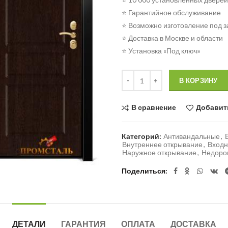
⭐ Гарантийное обслуживание
⭐ Возможно изготовление под з
⭐ Доставка в Москве и области
⭐ Установка «Под ключ»
Количество
В КОРЗИНУ
В сравнение
Добавит
Категорий:
Антивандальные
,
Внутреннее открывание
,
Входн
Наружное открывание
,
Недоро
Поделиться
ДЕТАЛИ
ГАРАНТИЯ
ОПЛАТА
ДОСТАВКА