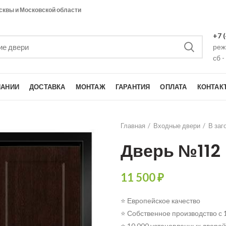
сквы и Московской области
+7 
режи
сб -
ПАНИИ
ДОСТАВКА
МОНТАЖ
ГАРАНТИЯ
ОПЛАТА
КОНТАК
Главная
Входные двери
В заг
Дверь №112
11 500
₽
⭐ Европейское качество
⭐ Собственное производство с 
⭐ 10 000 установленных дверей