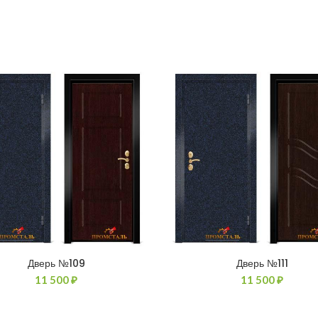
Дверь №109
Дверь №111
11 500
₽
11 500
₽