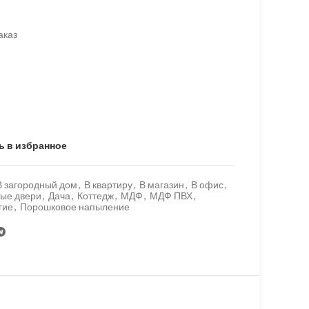
аказ
ь в избранное
В загородный дом
,
В квартиру
,
В магазин
,
В офис
,
ые двери
,
Дача
,
Коттедж
,
МДФ
,
МДФ ПВХ
,
гие
,
Порошковое напыление