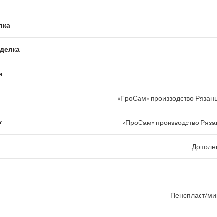
лка
тделка
и
«ПроСам» производство Рязань
к
«ПроСам» производство Рязан
Дополн
Пенопласт/ми