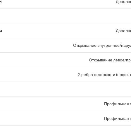
и
Дополн
а
Дополн
Открывание внутреннее/наруж
Открывание левое/пр
2 ребра жестокости (проф. 
Профильная т
Профильная т