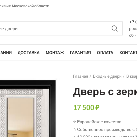
сквы и Московской области
+7 
режи
сб -
ПАНИИ
ДОСТАВКА
МОНТАЖ
ГАРАНТИЯ
ОПЛАТА
КОНТАК
Главная
Входные двери
В ква
Дверь с зе
17 500
₽
⭐ Европейское качество
⭐ Собственное производство с 
⭐ 10 000 установленных дверей